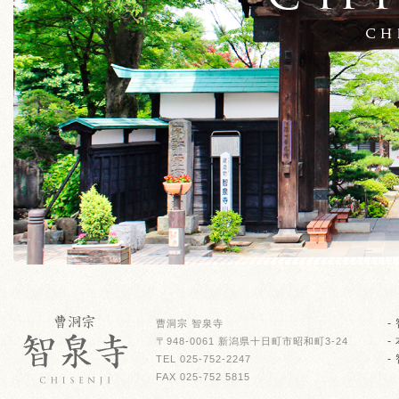
-
曹洞宗 智泉寺
-
〒948-0061 新潟県十日町市昭和町3-24
-
TEL 025-752-2247
FAX 025-752 5815